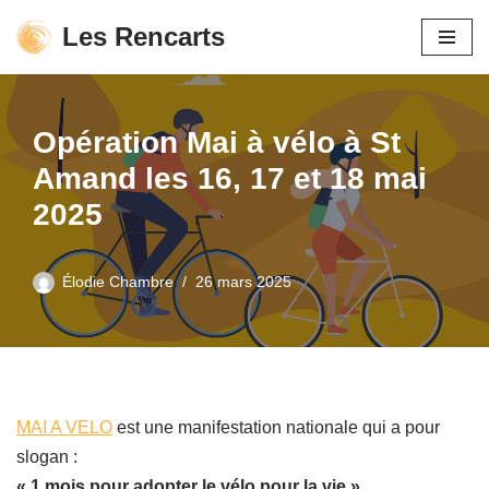
Les Rencarts
Aller
au
contenu
Opération Mai à vélo à St
Amand les 16, 17 et 18 mai
2025
Élodie Chambre
26 mars 2025
MAI A VELO
est une manifestation nationale qui a pour
slogan :
« 1 mois pour adopter le vélo pour la vie ».