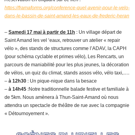
https://framaforms.org/conference-quel-avenir-pour-le-velo-
dans-le-bassin-de-saint-amand-les-eaux-de-frederic-heran
–
Samedi 17 mai à partir de 11h
: Un village départ de
Saint Amand les vel ‘eaux, retrouver un atelier « repair
vélo », des stands de structures comme l’ADAV, la CAPH
(pour schéma cyclable et primes vélo), Les Rencarts, un
parcours de maniabilité pour les plus jeunes, la décoration
de vélos, un quiz du climat, stands assos vélo, vélo taxi,….
–
à 12h30
: Un pique-nique dans la besace
–
à 14h45
:Notre traditionnelle balade festive et familiale à
de 5km. Nous amènera à Thun-Saint-Amand où nous
attendra un spectacle de théâtre de rue avec la compagnie
« Détournoyement ».