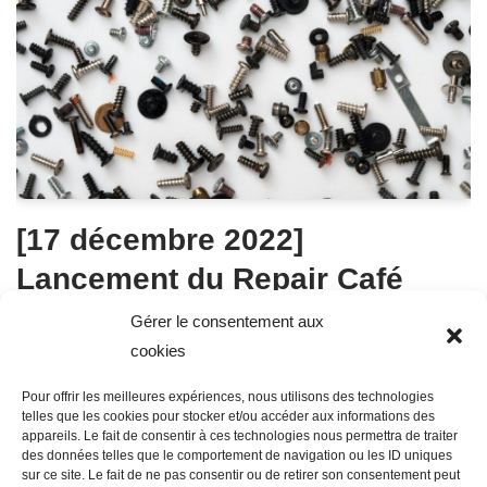
[17 décembre 2022]
Lancement du Repair Café
Amandinois !
Gérer le consentement aux
cookies
Jules Deregnaucourt
26 novembre 2022
Pour offrir les meilleures expériences, nous utilisons des technologies
Le « Repair Café » : un moment convivial d’échanges et de
telles que les cookies pour stocker et/ou accéder aux informations des
appareils. Le fait de consentir à ces technologies nous permettra de traiter
curiosité Dans « Repair Café », il y a « Repair » mais il y a
des données telles que le comportement de navigation ou les ID uniques
surtout « Café » !Allier l’utile à l’agréable, c’est le principe
sur ce site. Le fait de ne pas consentir ou de retirer son consentement peut