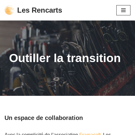
Les Rencarts
Aller
au
contenu
Outiller la transition
Un espace de collaboration
Avec la complicité de l’association
Framasoft
, Les