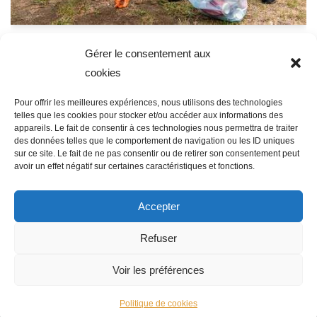
Opération « Nature Propre »
Gérer le consentement aux
cookies
Antoine Catelin
8 mars 2024
Pour offrir les meilleures expériences, nous utilisons des technologies
Je m’appelle Antoine j’ai 15 ans et je suis un élève de
telles que les cookies pour stocker et/ou accéder aux informations des
appareils. Le fait de consentir à ces technologies nous permettra de traiter
troisième au collège Notre Dame des Anges à Saint-
des données telles que le comportement de navigation ou les ID uniques
Amand les Eaux. En fin d’année scolaire, je dois présenter
sur ce site. Le fait de ne pas consentir ou de retirer son consentement peut
avoir un effet négatif sur certaines caractéristiques et fonctions.
un projet que j’aurais réalisé et par la suite faire…
Lire la
suite »
Accepter
Refuser
Voir les préférences
Politique de cookies
Neve
| Propulsé par
WordPress